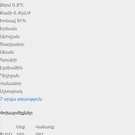
Ջերմ 0.8℃
Քամի 6.4կմ/ժ
Խոնավ 91%
Երեւան
Աբովյան
Ծաղկաձոր
Սեւան
Գյումրի
Էջմիածին
Դիլիջան
Վանաձոր
Աշտարակ
7 օրվա տեսություն
Փոխարժեքներ
Առք
Վաճառք
USD
385
392