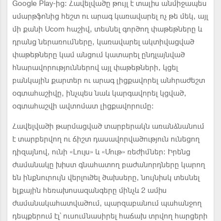
Google Play-ից: Հավելվածը թույլ է տալիս անմիջապես
սմարթֆոնից հեշտ ու արագ կառավարել ոչ թե մեկ, այլ
մի քանի Ucom հաշիվ, տեսնել գործող փաթեթները և
դրանց ներառումները, կառավարել ակտիվացված
փաթեթները կամ անցում կատարել ընդլայնված
հնարավորություններով այլ փաթեթների, կցել
բանկային քարտեր ու արագ լիցքավորել անհրաժեշտ
օգտահաշիվը, ինչպես նաև կարգավորել կցված,
օգտահաշվի ավտոմատ լիցքավորումը։
Հավելվածի թարմացված տարբերակն առանձնանում
է տարբերվող ու ճիշտ դասավորվածություն ունեցող
դիզայնով, ունի «Լույս» և «Մութ» ռեժիմներ։ Իրենց
ժամանակը խիստ գնահատող բաժանորդները կարող
են ինքնուրույն վերլուծել ծախսերը, նույնիսկ տեսնել
ելքային հեռախոսազանգերը մինչև 2 ամիս
ժամանակահատվածում, պարզաբանում պահանջող
դեպքերում էլ՝ ուսումնասիրել հաճախ տրվող հարցերի