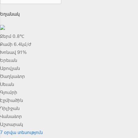
Եղանակ
Ջերմ 0.8℃
Քամի 6.4կմ/ժ
Խոնավ 91%
Երեւան
Աբովյան
Ծաղկաձոր
Սեւան
Գյումրի
Էջմիածին
Դիլիջան
Վանաձոր
Աշտարակ
7 օրվա տեսություն