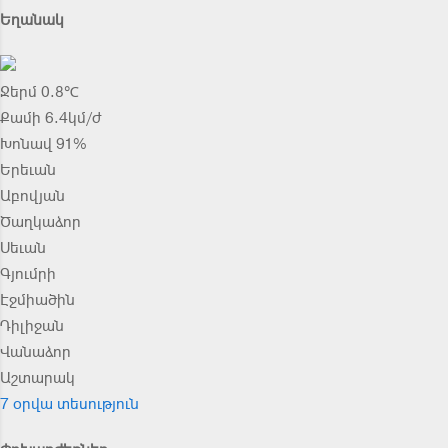
Եղանակ
Ջերմ 0.8℃
Քամի 6.4կմ/ժ
Խոնավ 91%
Երեւան
Աբովյան
Ծաղկաձոր
Սեւան
Գյումրի
Էջմիածին
Դիլիջան
Վանաձոր
Աշտարակ
7 օրվա տեսություն