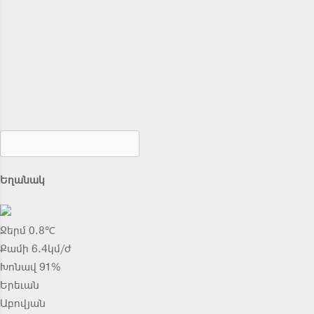
Եղանակ
Ջերմ 0.8℃
Քամի 6.4կմ/ժ
Խոնավ 91%
Երեւան
Աբովյան