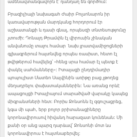
ամենավտանգավորն է՝ դանդաղ են գործում:
Բրազիլիայի նախագահ Ժաիր Բոլսոնարոն իր
կառավարության մարդկանց հորդորում էր
աշխատանքի և դասի գնալ, որպեսզի տնտեսությունը
չտուժի: Դոնալդ Թրամփն էլ վիրուսին չինական
անվանումը տալու համար նախ լրատվամիջոցների
գլխագրերում հայտնվեց որպես ռասիստ, հետո էլ
թվիթերում հավելեց՝ «հենց սրա համար էլ պետք է
փակել սահմանները»: Իտալացի ընդդիմադիր
պոպուլիստ Մատեո Սալվինին առիթը բաց չթողեց
մեղադրելու փախստականներին: Նա առանց որևէ
ապացույցի Իտալիայում տարածված վարակը կապեց
միգրանտների հետ: Բորիս Ջոնսոնն էլ զգուշացրեց,
կգա մի պահ, երբ բոլոր բրիտանացիները
կորոնավիրուսով հիվանդ հարազատ կունենան: Մի
քանի օր անց պարզ դարձավ՝ Ջոնսոնի մոտ ևս
կորոնավիրուս է հայտնաբերվել: