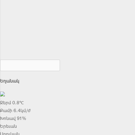
Եղանակ
Ջերմ 0.8℃
Քամի 6.4կմ/ժ
Խոնավ 91%
Երեւան
Աբովյան