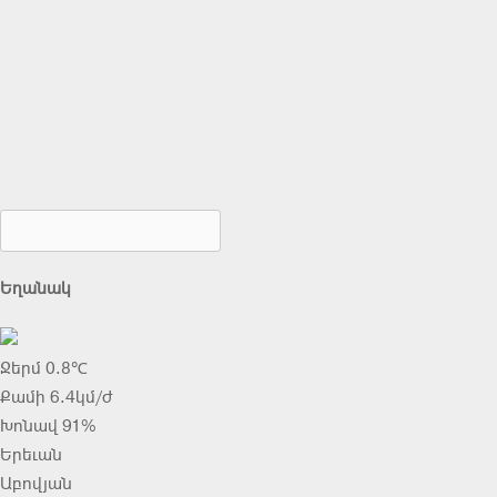
Եղանակ
Ջերմ 0.8℃
Քամի 6.4կմ/ժ
Խոնավ 91%
Երեւան
Աբովյան