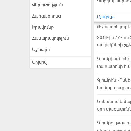
Կարդալ ամբող
Վերլուծություն
Հարցազրույց
Մշակույթ
Թեմատիկ լուրե
Իրավունք
2018-ին ՀՀ-ու
Հասարակություն
սայլակների շք
Աշխարհ
Գյումրիում տեղ
Արխիվ
փառատոնի հան
Գյումրին «Ոսկ
համարտադրությ
Երևանում և մա
նոր փառատոն
Գյումրու թատր
բեմադրություն