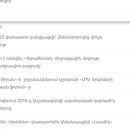
ջովին
ր
մ 32 փառատոն կանցկացվի՝ Ձնեմարդուկից մինչև
երթ
ի է ունեցել «Վերածնունդ» միջազգային մրցույթ-
դիսավոր բացումը
ե ծիրան»-ի շրջանակներում կընդունի «ԱՊՀ երկրների
ան ֆորում»-ը
րզերում 2018-ը կնշանավորվի ավանդական դարձած և
ներով
ոնն «Արմմոնո» փառատոնին կներկայացնի «Հասմիկ»
ը