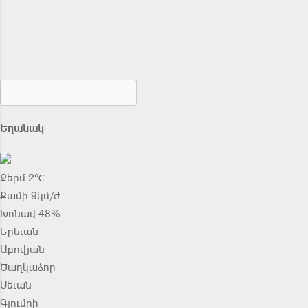
Եղանակ
Ջերմ 2℃
Քամի 9կմ/ժ
Խոնավ 48%
Երեւան
Աբովյան
Ծաղկաձոր
Սեւան
Գյումրի