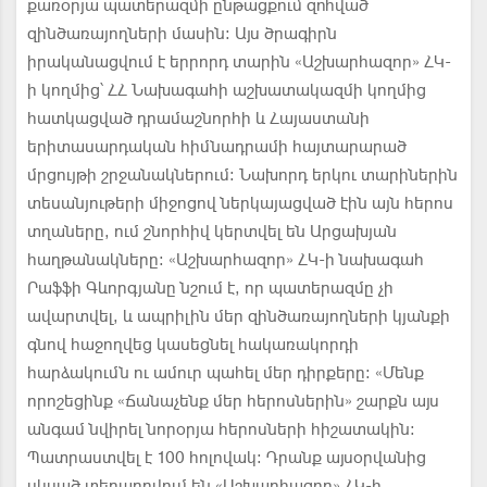
քառօրյա պատերազմի ընթացքում զոհված
զինծառայողների մասին։ Այս ծրագիրն
իրականացվում է երրորդ տարին «Աշխարհազոր» ՀԿ-
ի կողմից՝ ՀՀ Նախագահի աշխատակազմի կողմից
հատկացված դրամաշնորհի և Հայաստանի
երիտասարդական հիմնադրամի հայտարարած
մրցույթի շրջանակներում։ Նախորդ երկու տարիներին
տեսանյութերի միջոցով ներկայացված էին այն հերոս
տղաները, ում շնորհիվ կերտվել են Արցախյան
հաղթանակները։ «Աշխարհազոր» ՀԿ-ի նախագահ
Րաֆֆի Գևորգյանը նշում է, որ պատերազմը չի
ավարտվել, և ապրիլին մեր զինծառայողների կյանքի
գնով հաջողվեց կասեցնել հակառակորդի
հարձակումն ու ամուր պահել մեր դիրքերը։ «Մենք
որոշեցինք «Ճանաչենք մեր հերոսներին» շարքն այս
անգամ նվիրել նորօրյա հերոսների հիշատակին։
Պատրաստվել է 100 հոլովակ։ Դրանք այսօրվանից
սկսած տեղադրվում են «Աշխարհազոր» ՀԿ-ի