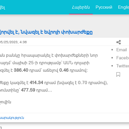
ել
Հայերեն
Русский
Engli
որվել է, նվազել է եվրոյի փոխարժեքը
05/25/2023, 4:36
Email
ան բանկը հրապարակել է փոխարժեքների նոր
Faceb
այդմ՝ մայիսի 25-ի դրությամբ՝ ԱՄՆ դոլարի
Twitte
զմել է
386.40
դրամ՝ աճելով
0.46
դրամով:
եքը կազմել է
414.34
դրամ (նվազել է 0.70 դրամով),
ունտինը՝
477.59
դրամ...
ջովին
սարակություն
ր