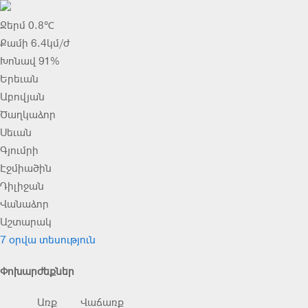
Ջերմ 0.8℃
Քամի 6.4կմ/ժ
Խոնավ 91%
Երեւան
Աբովյան
Ծաղկաձոր
Սեւան
Գյումրի
Էջմիածին
Դիլիջան
Վանաձոր
Աշտարակ
7 օրվա տեսություն
Փոխարժեքներ
Առք
Վաճառք