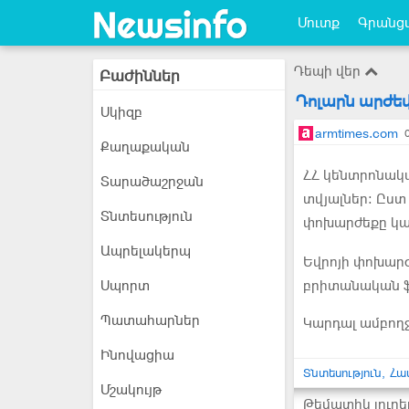
Մուտք
Գրանցվ
Դեպի վեր
Բաժիններ
Դոլարն արժեվ
Սկիզբ
armtimes.com
Քաղաքական
ՀՀ կենտրոնակ
Տարածաշրջան
տվյալներ: Ըստ 
Տնտեսություն
փոխարժեքը կա
Ապրելակերպ
Եվրոյի փոխարժ
Սպորտ
բրիտանական ֆ
Պատահարներ
Կարդալ ամբող
Ինովացիա
Տնտեսություն
Հա
Մշակույթ
Թեմատիկ լուրե