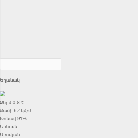
Եղանակ
Ջերմ 0.8℃
Քամի 6.4կմ/ժ
Խոնավ 91%
Երեւան
Աբովյան