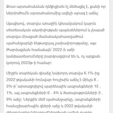
Զուտ արտահանման դեֆիցիտն էլ մեծացել է, քանի որ
ներմուծումն արտահանումից ավելի արագ է աճել։
Այսպիսով, տարվա առաջին կիսամյակում կայուն
տնտեսական ակտիվության պայմաններում և չնայած
տարվա մնացած ժամանակահատվածում
պահանջարկի ենթադրյալ չափավորությանը, այս
Թարմացման համաձայն՝ 2022-ի աճի
կանխատեսումները բարձրացվում են և, ոչ այդքան
կտրուկ 2023թ-ի համար:
Միջին տարեկան գնաճը նախորդ տարվա 6.1%-ից
2022 թվականի հունվար-հուլիսին աճել է մինչև 8․
3%-ի՝ արտացոլելով պարենային ապրանքների 13․
1%, այլ ապրանքների 6․4% և ծառայությունների 3․
9% աճը։ Ներքին մեծ պահանջարկը, ապրանքների
համաշխարհային գների աճը և 2022 թվականի
փետրվարից էլեկտրաէներգիայի ավելի բարձր