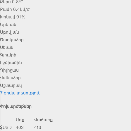
Ջերմ 0.8℃
Քամի 6.4կմ/ժ
Խոնավ 91%
Երեւան
Աբովյան
Ծաղկաձոր
Սեւան
Գյումրի
Էջմիածին
Դիլիջան
Վանաձոր
Աշտարակ
7 օրվա տեսություն
Փոխարժեքներ
Առք
Վաճառք
USD
403
413