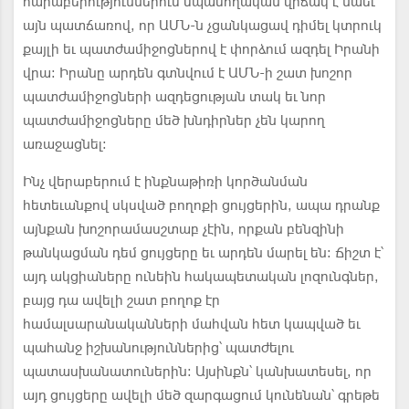
հարաբերություններում սպասողական վիճակ է նաեւ
այն պատճառով, որ ԱՄՆ-ն չցանկացավ դիմել կտրուկ
քայլի եւ պատժամիջոցներով է փորձում ազդել Իրանի
վրա: Իրանը արդեն գտնվում է ԱՄՆ-ի շատ խոշոր
պատժամիջոցների ազդեցության տակ եւ նոր
պատժամիջոցները մեծ խնդիրներ չեն կարող
առաջացնել:
Ինչ վերաբերում է ինքնաթիռի կործանման
հետեւանքով սկսված բողոքի ցույցերին, ապա դրանք
այնքան խոշորամասշտաբ չէին, որքան բենզինի
թանկացման դեմ ցույցերը եւ արդեն մարել են: Ճիշտ է՝
այդ ակցիաները ունեին հակապետական լոզունգներ,
բայց դա ավելի շատ բողոք էր
համալսարանականների մահվան հետ կապված եւ
պահանջ իշխանություններից՝ պատժելու
պատասխանատուներին: Այսինքն՝ կանխատեսել, որ
այդ ցույցերը ավելի մեծ զարգացում կունենան՝ գրեթե