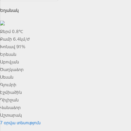
Եղանակ
Ջերմ 0.8℃
Քամի 6.4կմ/ժ
Խոնավ 91%
Երեւան
Աբովյան
Ծաղկաձոր
Սեւան
Գյումրի
Էջմիածին
Դիլիջան
Վանաձոր
Աշտարակ
7 օրվա տեսություն