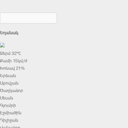
Եղանակ
Ջերմ 32℃
Քամի 15կմ/ժ
Խոնավ 21%
Երեւան
Աբովյան
Ծաղկաձոր
Սեւան
Գյումրի
Էջմիածին
Դիլիջան
Վանաձոր