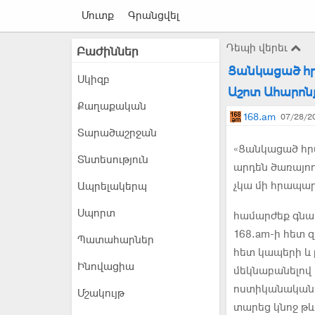
Մուտք
Գրանցվել
Դեպի վերեւ
Բաժիններ
Ցանկացած հր
Սկիզբ
Աշոտ Ահարոն
Քաղաքական
168.am
07/28/20
Տարածաշրջան
«Ցանկացած հր
Տնտեսություն
արդեն ծառայող
չկա մի հրապար
Ապրելակերպ
Սպորտ
համարժեք գնահ
168.am-ի հետ 
Պատահարներ
հետ կապերի և 
Ինովացիա
մեկնաբանելով 
ոստիկանական 
Մշակույթ
տարեց կնոջ թև