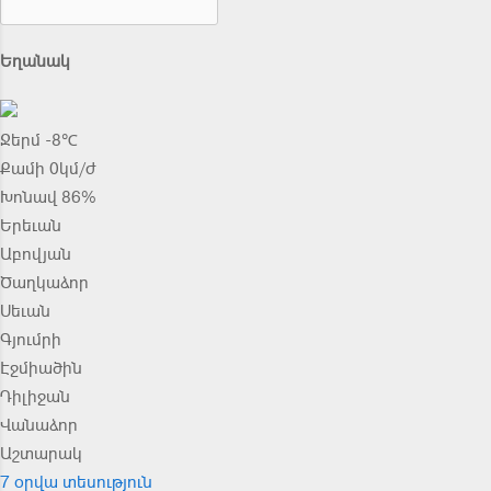
Եղանակ
Ջերմ -8℃
Քամի 0կմ/ժ
Խոնավ 86%
Երեւան
Աբովյան
Ծաղկաձոր
Սեւան
Գյումրի
Էջմիածին
Դիլիջան
Վանաձոր
Աշտարակ
7 օրվա տեսություն