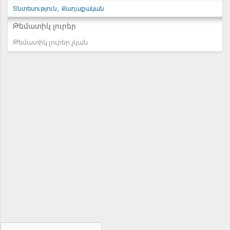
Տնտեսություն
Քաղաքական
Թեմատիկ լուրեր
Թեմատիկ լուրեր չկան