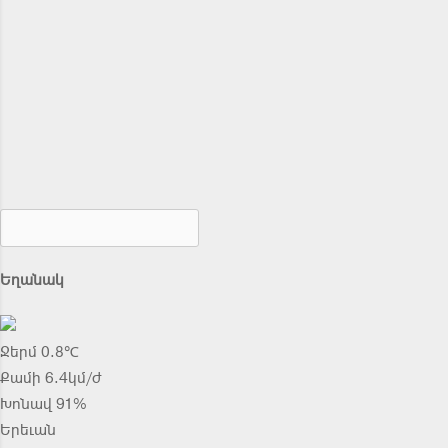
Եղանակ
Ջերմ 0.8℃
Քամի 6.4կմ/ժ
Խոնավ 91%
Երեւան