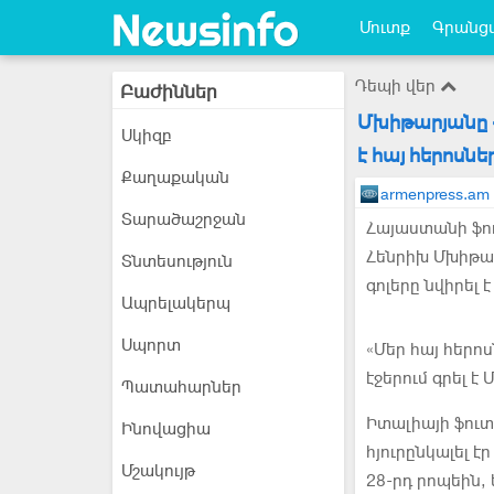
Մուտք
Գրանցվ
Դեպի վեր
Բաժիններ
Մխիթարյանը «
Սկիզբ
է հայ հերոսնե
Քաղաքական
armenpress.am
Տարածաշրջան
Հայաստանի ֆո
Հենրիխ Մխիթար
Տնտեսություն
գոլերը նվիրել 
Ապրելակերպ
Սպորտ
«Մեր հայ հերո
էջերում գրել է
Պատահարներ
Իտալիայի ֆուտ
Ինովացիա
հյուրընկալել 
Մշակույթ
28-րդ րոպեին, ե