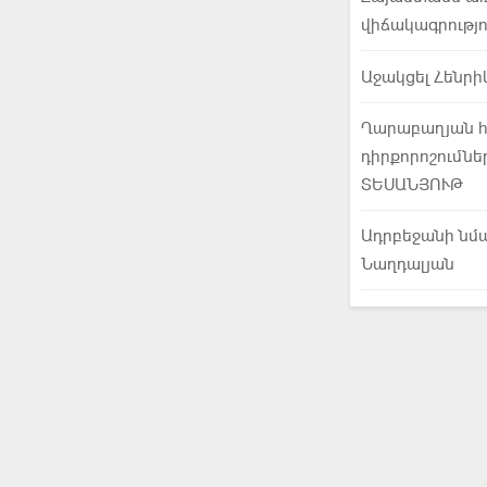
վիճակագրությո
Աջակցել Հենր
Ղարաբաղյան հի
դիրքորոշումնե
ՏԵՍԱՆՅՈՒԹ
Ադրբեջանի նմա
Նաղդալյան