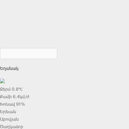
Եղանակ
Ջերմ 0.8℃
Քամի 6.4կմ/ժ
Խոնավ 91%
Երեւան
Աբովյան
Ծաղկաձոր