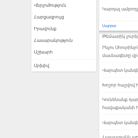
Վերլուծություն
Կարդալ ամբող
Հարցազրույց
Սպորտ
Իրավունք
Թեմատիկ լուրե
Հասարակություն
Ինչու Մոուրին
Աշխարհ
մասնագետը վրե
Արխիվ
Վարպետ կանգնի
Խոշոր հաշվով 
Կունենանք դ
հավաքականի 
Վարպետ կանգնի
Հայաստանն առ