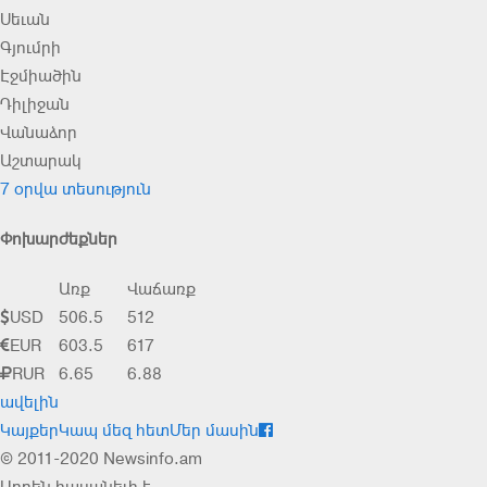
Սեւան
Գյումրի
Էջմիածին
Դիլիջան
Վանաձոր
Աշտարակ
7 օրվա տեսություն
Փոխարժեքներ
Առք
Վաճառք
USD
506.5
512
EUR
603.5
617
RUR
6.65
6.88
ավելին
Կայքեր
Կապ մեզ հետ
Մեր մասին
© 2011-2020 Newsinfo.am
Արդեն հասանելի է