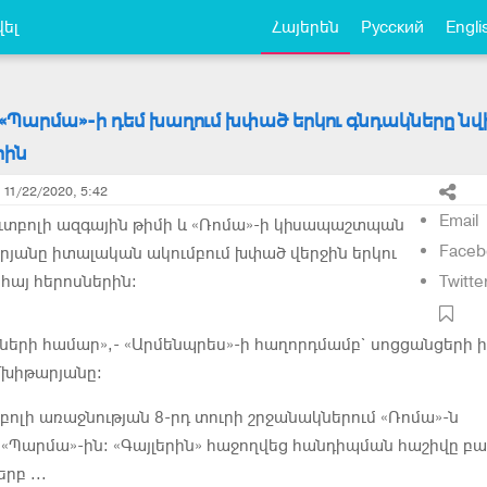
ել
Հայերեն
Русский
Engli
Պարմա»-ի դեմ խաղում խփած երկու գնդակները նվ
րին
11/22/2020, 5:42
Email
ւտբոլի ազգային թիմի և «Ռոմա»-ի կիսապաշտպան
Faceb
յանը իտալական ակումբում խփած վերջին երկու
է հայ հերոսներին:
Twitte
սների համար»,- «Արմենպրես»-ի հաղորդմամբ` սոցցանցերի 
 Մխիթարյանը:
բոլի առաջնության 8-րդ տուրի շրջանակներում «Ռոմա»-ն
էր «Պարմա»-ին: «Գայլերին» հաջողվեց հանդիպման հաշիվը բա
րբ ...