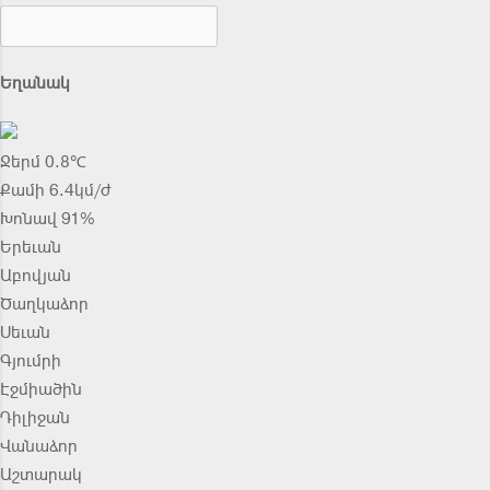
Եղանակ
Ջերմ 0.8℃
Քամի 6.4կմ/ժ
Խոնավ 91%
Երեւան
Աբովյան
Ծաղկաձոր
Սեւան
Գյումրի
Էջմիածին
Դիլիջան
Վանաձոր
Աշտարակ