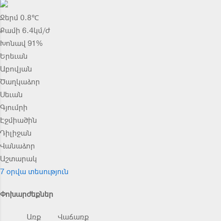
Ջերմ 0.8℃
Քամի 6.4կմ/ժ
Խոնավ 91%
Երեւան
Աբովյան
Ծաղկաձոր
Սեւան
Գյումրի
Էջմիածին
Դիլիջան
Վանաձոր
Աշտարակ
7 օրվա տեսություն
Փոխարժեքներ
Առք
Վաճառք