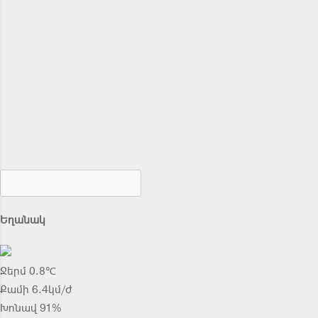
Եղանակ
Ջերմ 0.8℃
Քամի 6.4կմ/ժ
Խոնավ 91%