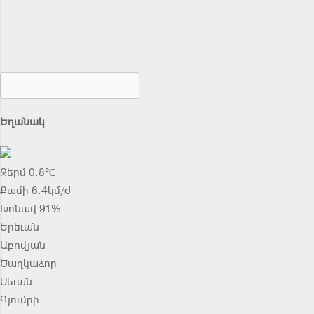
Եղանակ
Ջերմ 0.8℃
Քամի 6.4կմ/ժ
Խոնավ 91%
Երեւան
Աբովյան
Ծաղկաձոր
Սեւան
Գյումրի