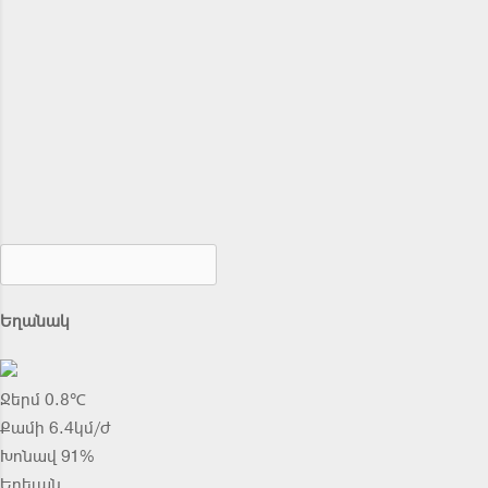
Եղանակ
Ջերմ 0.8℃
Քամի 6.4կմ/ժ
Խոնավ 91%
Երեւան