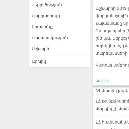
Վերլուծություն
Աշխարհի 2019 թ
Հարցազրույց
վարկանիշային 
Հայաստանը մրց
Իրավունք
Գասպարյանը (5
Հասարակություն
(68 կգ), Սերգե
ուղեկցեր, ոչ թ
Աշխարհ
տարեկանների մ
Արխիվ
Կարդալ ամբող
Սպորտ
Թեմատիկ լուրե
ՀՀ թաեքվոնդոյի
մարզիկ չի մաս
ՀՀ հավաքական