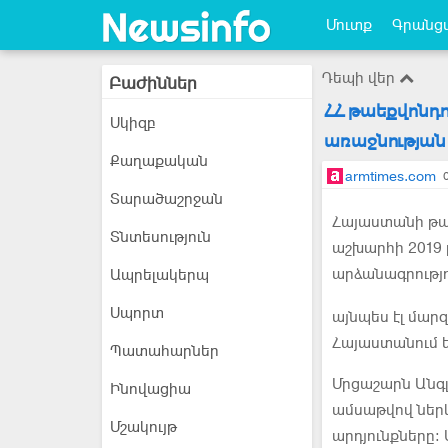
Մուտք
Գրանցվ
Դեպի վեր
Բաժիններ
ՀՀ թաեքվոնդո
Սկիզբ
առաջնության
Քաղաքական
armtimes.com
Տարածաշրջան
Հայաստանի թաե
Տնտեսություն
աշխարհի 2019 
արձանագրությո
Ապրելակերպ
Սպորտ
այնպես էլ մա
Հայաստանում ե
Պատահարներ
Մրցաշարն Անգլի
Ինովացիա
ամսաթվով ներկ
Մշակույթ
արդյունքները: 