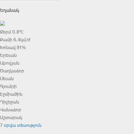
Եղանակ
Ջերմ 0.8℃
Քամի 6.4կմ/ժ
Խոնավ 91%
Երեւան
Աբովյան
Ծաղկաձոր
Սեւան
Գյումրի
Էջմիածին
Դիլիջան
Վանաձոր
Աշտարակ
7 օրվա տեսություն