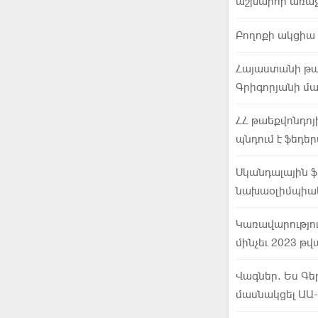
աշխարհի առաջ
Բողոքի ակցիա
Հայաստանի թաե
Գրիգորյանի մ
ՀՀ թաեքվոնդոյ
պնդում է ֆեդ
Սկանդալային ֆ
նախաօլիմպիակ
Կառավարությու
մինչեւ 2023 թ
Վագներ. Ես Գե
մասնակցել ԱԱ-