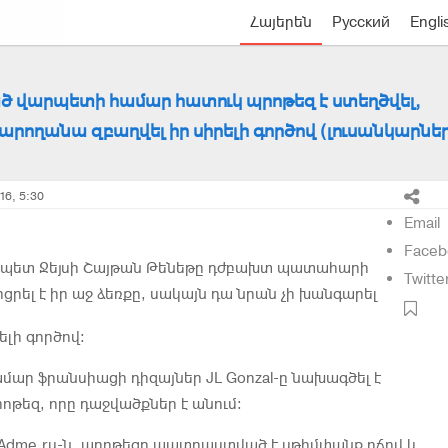
Հայերեն
Русский
Engli
ծ վարպետի համար հատուկ պրոթեզ է ստեղծվել,
արողանա զբաղվել իր սիրելի գործով (լուսանկարներ
16, 5:30
Email
Faceb
պետ Ջեյսի Շայթան Թենեթը դժբախտ պատահարի
Twitte
ցրել է իր աջ ձեռքը, սակայն դա նրան չի խանգարել
ելի գործով:
մար ֆրանսիացի դիզայներ JL Gonzal-ը նախագծել է
թեզ, որը դաջվածքներ է անում:
է Adme.ru-ն, պրոթեզը պատրաստված է սթիմփանք ոճով և