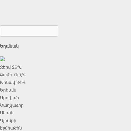
Եղանակ
Ջերմ 26℃
Քամի 7կմ/ժ
Խոնավ 34%
Երեւան
Աբովյան
Ծաղկաձոր
Սեւան
Գյումրի
Էջմիածին