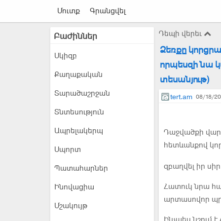
Մուտք
Գրանցվել
Դեպի վերեւ
Բաժիններ
Ձեռքը կորցրա
Սկիզբ
որպեսզի նա կ
Քաղաքական
տեսանյութ)
Տարածաշրջան
tert.am
08/18/20
Տնտեսություն
Ապրելակերպ
Դաջվածքի վար
հետևանքով կոր
Սպորտ
զբաղվել իր սիր
Պատահարներ
Հատուկ նրա հա
Ինովացիա
արտասովոր պրո
Մշակույթ
Ինչպես նշում 