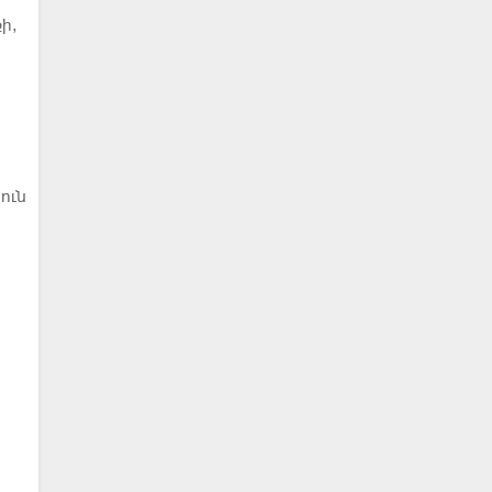
ի,
ուն