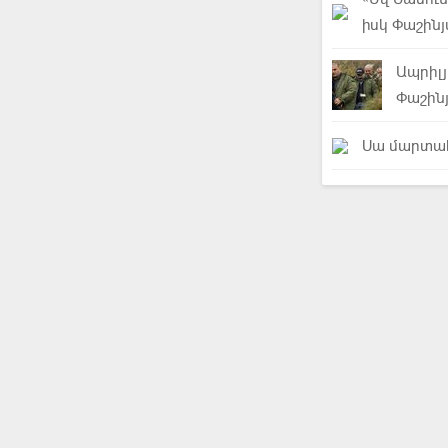
իսկ Փաշին
Ապրիլ
Փաշին
Սա մարտահ