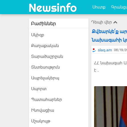
Մուտք
Գրանցվ
Դեպի վեր
Բաժիններ
Քվեարկե՛ք ար
Սկիզբ
նախագահի կոչ
Քաղաքական
slaq.am
06/19/2
Տարածաշրջան
ՀՀ նախագահ Ար
Տնտեսություն
է․
Ապրելակերպ
Սպորտ
Պատահարներ
Ինովացիա
Մշակույթ