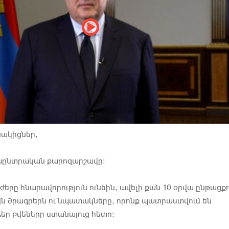
նակիցներ,
խընտրական քարոզարշավը։
երը հնարավորություն ունեին, ավելի քան 10 օրվա ընթացքո
յն ծրագրերն ու նպատակները, որոնք պատրաստվում են
եր քվեները ստանալուց հետո: