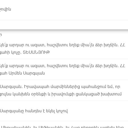
ջովին
ր
ե՛ք արդար ու ազատ, հաշվետու եղեք միա՛յն ձեր խղճին. ՀՀ
ահի կոչը. ՏԵՍԱՆՅՈՒԹ
ե՛ք արդար ու ազատ, հաշվետու եղեք միա՛յն ձեր խղճին. ՀՀ
ահ Արմեն Սարգսյան
 Սարգսյան. Իրավապահ մարմիններից պահանջում եմ, որ
ույնս կանխեն օրենքի և իրավունքի ցանկացած խախտում
Սարգսյանը հանդես է եկել կոչով
 Միքայելյանին, եւ Սեֆիլյանին, եւ Հաց բերողին այցելել ենք,