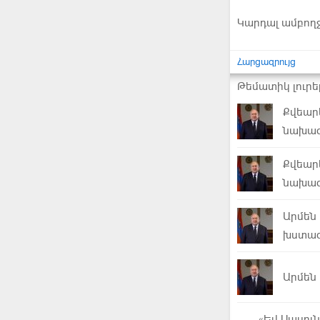
Կարդալ ամբող
Հարցազրույց
Թեմատիկ լուրե
Քվեարկ
նախագ
Քվեարկ
նախագ
Արմեն
խստագ
Արմեն 
«Եվ Սասուն