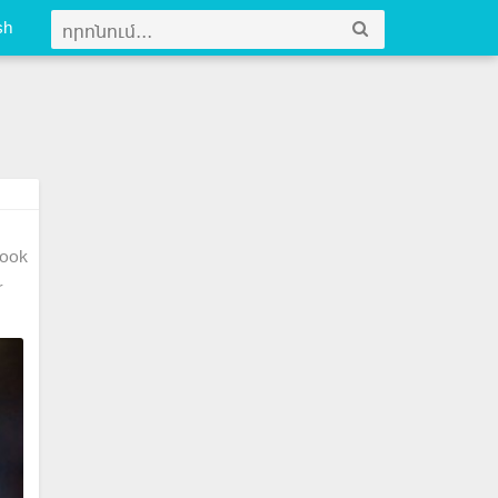
sh
ook
r