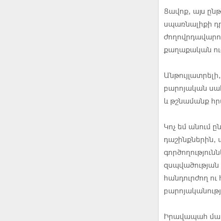
Ցավոք, այս ըն
սպառնալիքի դր
ժողովրդավարու
քաղաքական ուժ
Անթույլատրելի
բարոյական սահ
և թշնամանք հր
Կոչ եմ անում ը
դաշինքներին, 
գործողություն
զսպվածության 
հանդուրժող ո
բարոյականութ
Իրավապահ մարմ