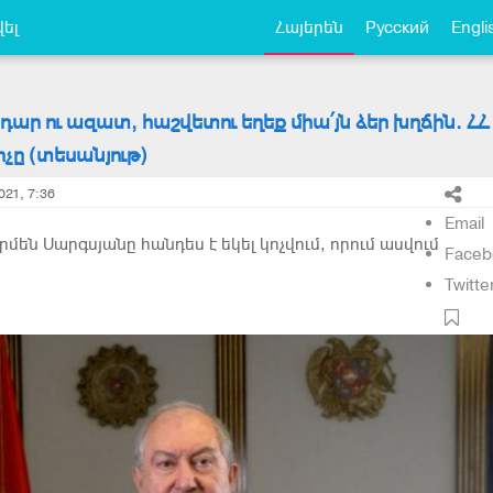
ել
Հայերեն
Русский
Engli
դար ու ազատ, հաշվետու եղեք միա՛յն ձեր խղճին. ՀՀ
ը (տեսանյութ)
021, 7:36
Email
մեն Սարգսյանը հանդես է եկել կոչվում, որում ասվում
Faceb
Twitte