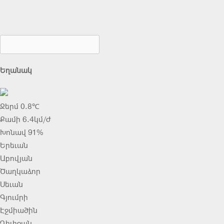
Եղանակ
Ջերմ 0.8℃
Քամի 6.4կմ/ժ
Խոնավ 91%
Երեւան
Աբովյան
Ծաղկաձոր
Սեւան
Գյումրի
Էջմիածին
Դիլիջան