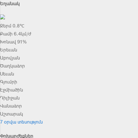
Եղանակ
Ջերմ 0.8℃
Քամի 6.4կմ/ժ
Խոնավ 91%
Երեւան
Աբովյան
Ծաղկաձոր
Սեւան
Գյումրի
Էջմիածին
Դիլիջան
Վանաձոր
Աշտարակ
7 օրվա տեսություն
Փոխարժեքներ