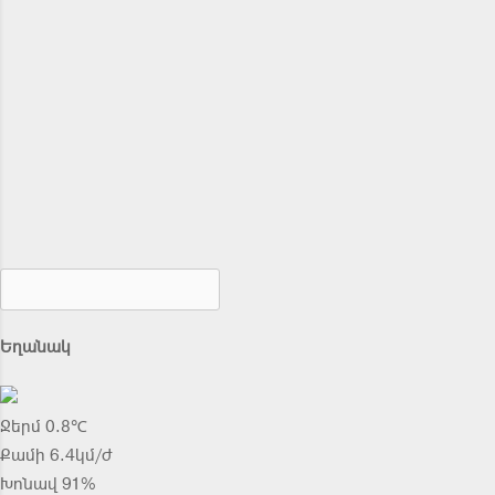
Եղանակ
Ջերմ 0.8℃
Քամի 6.4կմ/ժ
Խոնավ 91%