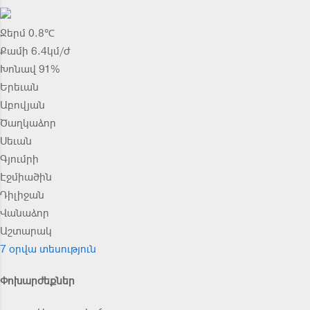
Ջերմ 0.8℃
Քամի 6.4կմ/ժ
Խոնավ 91%
Երեւան
Աբովյան
Ծաղկաձոր
Սեւան
Գյումրի
Էջմիածին
Դիլիջան
Վանաձոր
Աշտարակ
7 օրվա տեսություն
Փոխարժեքներ