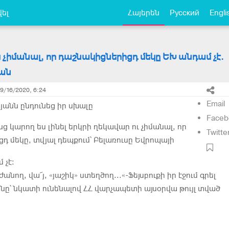
ել
Հայերեն
Русский
Engli
ս չիմանալ, որ դաշնակիցներիցդ մեկը ԵԽ անդամ չէ.
յան
9/16/2020, 6:24
Email
յանն ընդունեց իր սխալը
Faceb
նց կարող ես լինել երկրի ղեկավար ու չիմանալ, որ
Twitte
դ մեկը, տվյալ դեպքում՝ Բելառուսը Եվրոպայի
 չէ։
անող, վա՜յ, «յաշիկ» ստեղծող...«-Ֆեյսբուքի իր էջում գրել
անը՝ նկատի ունենալով ՀՀ վարչապետի այսօրվա թույլ տված