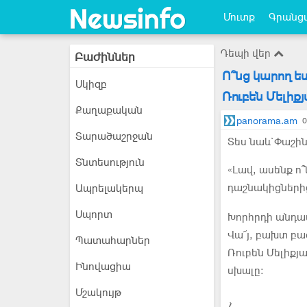
Մուտք
Գրանցվ
Դեպի վեր
Բաժիններ
Ո՞նց կարող ե
Սկիզբ
Ռուբեն Մելիք
Քաղաքական
panorama.am
0
Տարածաշրջան
Տես նաև`Փաշին
Տնտեսություն
«Լավ, ասենք ո՞
դաշնակիցներից
Ապրելակերպ
Սպորտ
Խորհրդի անդամ
Վա՜յ, բախտ բաժ
Պատահարներ
Ռուբեն Մելիքյ
Ինովացիա
սխալը։
Մշակույթ
Հ...