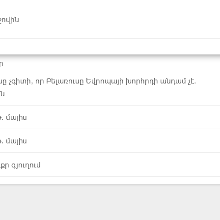
ջովին
ր
նը չգիտի, որ Բելառուսը Եվրոպայի խորհրդի անդամ չէ.
ան
. մայիս
. մայիս
քր գյուղում