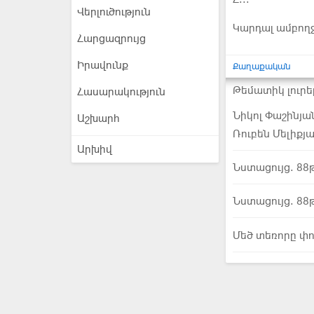
Վերլուծություն
Կարդալ ամբող
Հարցազրույց
Իրավունք
Քաղաքական
Թեմատիկ լուրե
Հասարակություն
Նիկոլ Փաշինյա
Աշխարհ
Ռուբեն Մելիքյ
Արխիվ
Նստացույց. 88թ
Նստացույց. 88թ
Մեծ տեռորը փո