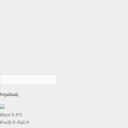
Եղանակ
Ջերմ 0.8℃
Քամի 6.4կմ/ժ