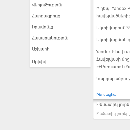
Վերլուծություն
Ի դեպ, Yandex P
Հարցազրույց
հավելվածներից
Իրավունք
Ակտիվացում՝ *
Հասարակություն
Ակտիվացման գի
Աշխարհ
Yandex Plus-ի 
Հավելվածի միջ
Արխիվ
«+Premium» և Ya
Կարդալ ամբող
Ինովացիա
Թեմատիկ լուրե
Թեմատիկ լուրեր 