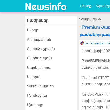
Մուտք
Գրանցվ
Դեպի վեր
Բաժիններ
+Premium ծառա
Սկիզբ
բաժանորդագրու
Քաղաքական
panarmenian.ne
Տարածաշրջան
4 հունվարի 202
Տնտեսություն
PanARMENIAN.N
ծառայությունը,
Ապրելակերպ
Սպորտ
Viva կամ START
բաժանորդագրու
Պատահարներ
Yandex Plus-ի 
Ինովացիա
սերիալներ, եր
Մշակույթ
ից օգտվելիս 10