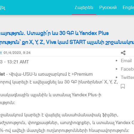
ել
Հայերեն
Русский
Engli
յություն. Ստացի՛ր ևս 30 ԳԲ և Yandex Plus
թյուն՝ քո X, Y, Z, Viva կամ START պլանի շրջանակո
t
01/4/2023, 9:24
Email
3 - 13:21 AMT
Faceb
et
- Վիվա-ՄՏՍ-ն առաջարկում է +Premium
Twitte
 որով կարելի է ավելացնել ևս 30 ԳԲ ինտերնետ՝ X, Y, Z,
 սակագնային պլանին և ստանալ Yandex Plus-ի
թյուն:
շրջանակում կարելի է վայելել անսահմանափակ ֆիլմեր,
աժշտություն, փոդքասթներ, աուդիոգրքեր, և ստանալ Yandex 
%-ով ավելի մատչելի ուղևորությունների հնարավորություն: