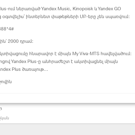
lus-ում ներառված Yandex Music, Kinopoisk և Yandex GO
 օգտվելիս՝ ինտերնետ փաթեթների ՄԲ-երը չեն սպառվում:
888*4#
ն՝ 2000 դրամ։
ակտիվացումը հնարավոր է միայն My Viva-MTS հավելվածում:
ոցով Yandex Plus-ը անհրաժեշտ է ակտիվացնել միայն
ndex Plus ծառայութ...
ջովին
ր
չկան