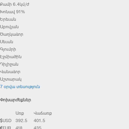
Քամի 6.4կմ/ժ
Խոնավ 91%
Երեւան
Աբովյան
Ծաղկաձոր
Սեւան
Գյումրի
Էջմիածին
Դիլիջան
Վանաձոր
Աշտարակ
7 օրվա տեսություն
Փոխարժեքներ
Առք
Վաճառք
USD
392.5
401.5
EUR
418
435