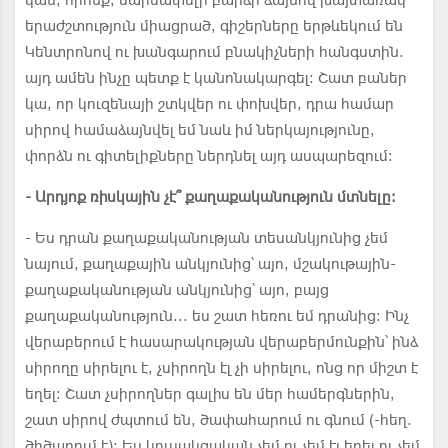
կան, որոնք, սարսափելի բարձր ձայնով խայտառակ
երաժշտություն միացրած, գիշերները երթևեկում են
Կենտրոնով ու խանգարում բնակիչների հանգստին.
այդ ամեն ինչը պետք է կանոնակարգել: Շատ բաներ
կա, որ կուզենայի շտկվեր ու փոխվեր, դրա համար
սիրով համաձայնվել եմ նաև իմ ներկայությունը,
փորձն ու գիտելիքները ներդնել այդ ասպարեզում:
- Արդյոք ռիսկային չէ՞ քաղաքականություն մտնելը:
- Ես դրան քաղաքականության տեսանկյունից չեմ
նայում, քաղաքային անկյունից՝ այո, մշակութային-
քաղաքականության անկյունից՝ այո, բայց
քաղաքականություն... ես շատ հեռու եմ դրանից: Ինչ
վերաբերում է հասարակության վերաբերմունքին՝ ինձ
սիրողը սիրելու է, չսիրողն էլ չի սիրելու, ոնց որ միշտ է
եղել: Շատ չսիրողներ գալիս են մեր համերգներին,
շատ սիրով ժպտում են, ծափահարում ու գնում (-հեղ.
ծիծաղում է): Ես կուսակցական չեմ ու չեմ էլ եղել ու չեմ