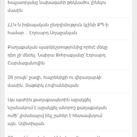
Խաչատրյանը նախագահի թեկնածու լինելու
մասին
ՀՀԿ-ն իդեալական ընդդիմություն կլինի ՔՊ-ի
համար․ Էդուարդ Աղաջանյան
Քաղաքական պարկեշտությունից որեւէ մեկը
դեռ չի մեռել. Նաիրա Զոհրաբյանը՝ Էդուարդ
Շարմազանովին
26 րոպե՝ ջազի, հայրենիքի ու վերադարձի
մասին. Տաթևիկ Հովհաննիսյան
Այս պահին քաղաքապետին աջակցել
նշանակում է աջակցել անորոշ քաղաքական
ուժի՝ չիմանալով ինչ շահեր է հետապնդում
այն. Ավետիսյան