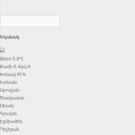
Եղանակ
Ջերմ 0.8℃
Քամի 6.4կմ/ժ
Խոնավ 91%
Երեւան
Աբովյան
Ծաղկաձոր
Սեւան
Գյումրի
Էջմիածին
Դիլիջան