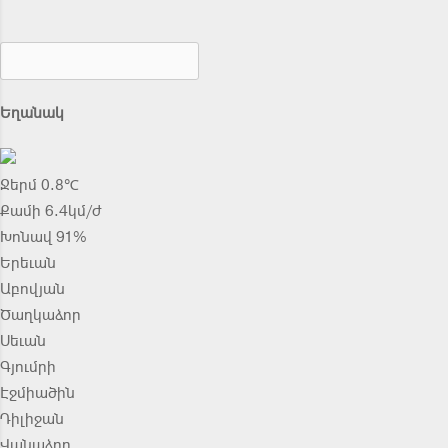
Եղանակ
Ջերմ 0.8℃
Քամի 6.4կմ/ժ
Խոնավ 91%
Երեւան
Աբովյան
Ծաղկաձոր
Սեւան
Գյումրի
Էջմիածին
Դիլիջան
Վանաձոր