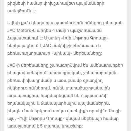
բիզնեսի համար փոխշահավետ պայմանների
ստեղծումն է։
Ավելի քան կեսդարյա պատմություն ունեցող չինական
JAC Motors-ն արդեն 4 տարի պաշտոնապես
Հայաստանում է։ Այստեղ «Իվի Մոթորս Գրուպը»
ներկայացնում է JAC մակնիշի բեռնատար և
բեռնաուղևորատար «պիկապ» մեքենաները։
JAC-ի մեքենաները շահագործվում են ամենատարբեր
բնագավառներում՝ արտադրական, շինարարական,
բեռնափոխադրմամբ և առաքմամբ զբաղվող
ընկերություններում, ունեն տարածաշրջանային
ադապտացիա, հարմարեցված են Հայաստանի
եղանակային և ճանապարհային պայմաններին,
ինչպես նաև երկրում առկա վառելիքի որակին։ Բացի
այս, «Իվի Մոթորս Գրուպը» գնված մեքենայի համար
առաջարկում է 5 տարվա երաշխիք։