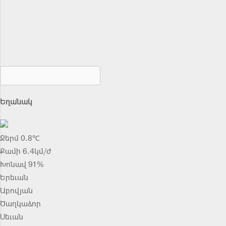
Եղանակ
Ջերմ 0.8℃
Քամի 6.4կմ/ժ
Խոնավ 91%
Երեւան
Աբովյան
Ծաղկաձոր
Սեւան