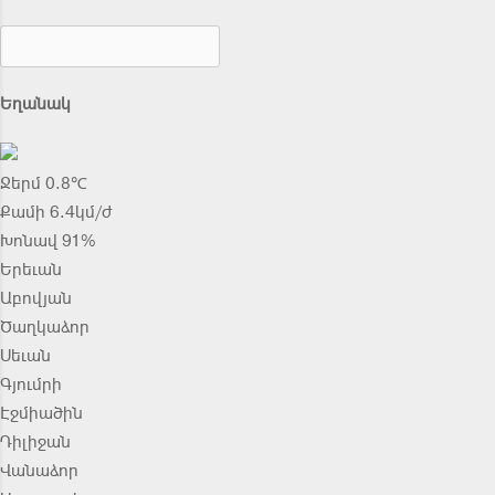
Եղանակ
Ջերմ 0.8℃
Քամի 6.4կմ/ժ
Խոնավ 91%
Երեւան
Աբովյան
Ծաղկաձոր
Սեւան
Գյումրի
Էջմիածին
Դիլիջան
Վանաձոր