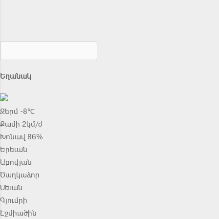
Եղանակ
Ջերմ -8℃
Քամի 2կմ/ժ
Խոնավ 86%
Երեւան
Աբովյան
Ծաղկաձոր
Սեւան
Գյումրի
Էջմիածին