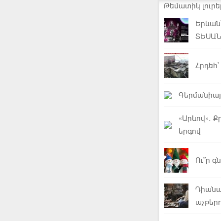
Թեմատիկ լուրե
Երևան՝
ՏԵՍԱ
Հրդեհ՝
Գերմանիայո
«Արևով». Ք
երգով
Ու՞ր 
Դիանա
աչքերո