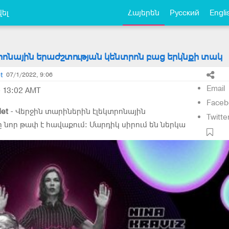
ել
Հայերեն
Русский
Engli
րոնային երաժշտության կենտրոն բաց երկնքի տակ
t
07/1/2022, 9:06
Email
- 13:02 AMT
Faceb
et
- Վերջին տարիներին էլեկտրոնային
Twitte
ը նոր թափ է հավաքում: Մարդիկ սիրում են ներկա