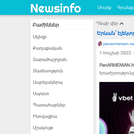
Մուտք
Գրանցվ
Դեպի վեր
Բաժիններ
Երևան՝ էլեկտ
Սկիզբ
panarmenian.ne
Քաղաքական
1 հուլիսի 2022 
Տարածաշրջան
PanARMENIAN.N
Տնտեսություն
երաժշտություն
Ապրելակերպ
Սպորտ
Պատահարներ
Ինովացիա
Մշակույթ