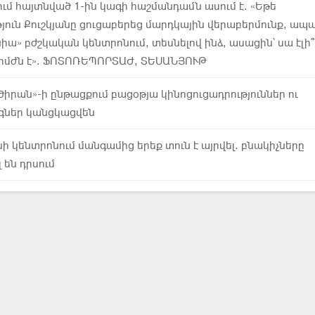
ւմ հայտնված 1-ին կագի հաշմանդամն ասում է. «Եթե
յուն Քուշկյանը ցուցաբերեց մարդկային վերաբերմունք, ապ
իա» բժշկական կենտրոնում, տեսնելով ինձ, ասացին՝ սա էլի՞
 բոմժն է». ՖՈՏՈՌԵՊՈՐՏԱԺ, ՏԵՍԱՆՅՈՒԹ
ծիրան»-ի ընթացքում բացօթյա կինոցուցադրություններ ու
գներ կանցկացվեն
ի կենտրոնում մանգամից երեք տուն է այրվել. բնակիչները
 են դրսում