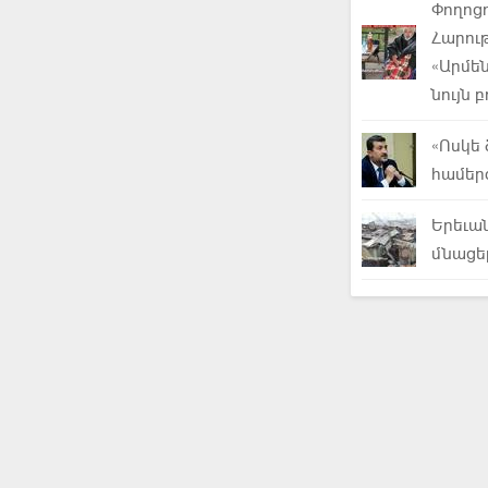
Փողոցո
Հարութ
«Արմեն
նույն
«Ոսկե 
համեր
Երեւան
մնացել