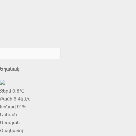
Եղանակ
Ջերմ 0.8℃
Քամի 6.4կմ/ժ
Խոնավ 91%
Երեւան
Աբովյան
Ծաղկաձոր