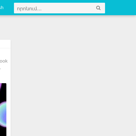
sh
ook
r