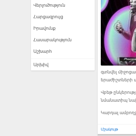
Վերլուծություն
Հարցազրույց
Իրավունք
Հասարակություն
Աշխարհ
Արխիվ
գտնվել միջոցա
երաժիշտների ս
Վբեթ ընկերութ
նմանատիպ նախա
Կարդալ ամբող
Մշակույթ