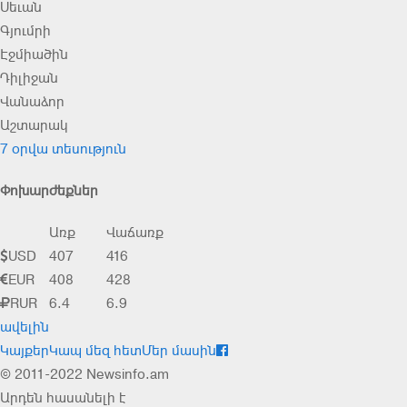
Սեւան
Գյումրի
Էջմիածին
Դիլիջան
Վանաձոր
Աշտարակ
7 օրվա տեսություն
Փոխարժեքներ
Առք
Վաճառք
USD
407
416
EUR
408
428
RUR
6.4
6.9
ավելին
Կայքեր
Կապ մեզ հետ
Մեր մասին
© 2011-2022 Newsinfo.am
Արդեն հասանելի է