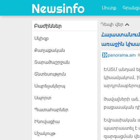
Մուտք
Գրանցվ
Դեպի վեր
Բաժիններ
Հայաստանում
Սկիզբ
առաջին կիսամ
Քաղաքական
panorama.am
0
Տարածաշրջան
ԵԱՏՄ անդամ ե
Տնտեսություն
կիսամյակում, ի
արդյունաբերու
Ապրելակերպ
Սպորտ
ծավալների աճ, 
բացասական դի
Պատահարներ
Եվրասիական տ
Ինովացիա
պատրաստել է վ
Մշակույթ
զարգացման վե