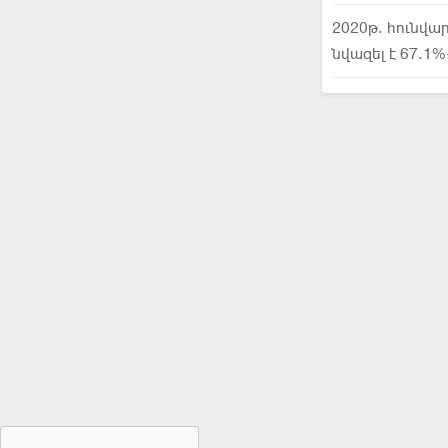
2020թ. հունվա
նվազել է 67.1%