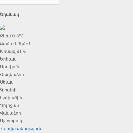
Եղանակ
Ջերմ 0.8℃
Քամի 6.4կմ/ժ
Խոնավ 91%
Երեւան
Աբովյան
Ծաղկաձոր
Սեւան
Գյումրի
Էջմիածին
Դիլիջան
Վանաձոր
Աշտարակ
7 օրվա տեսություն