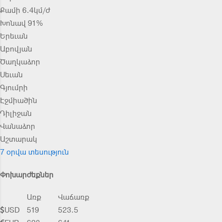
Քամի 6.4կմ/ժ
Խոնավ 91%
Երեւան
Աբովյան
Ծաղկաձոր
Սեւան
Գյումրի
Էջմիածին
Դիլիջան
Վանաձոր
Աշտարակ
7 օրվա տեսություն
Փոխարժեքներ
Առք
Վաճառք
USD
519
523.5