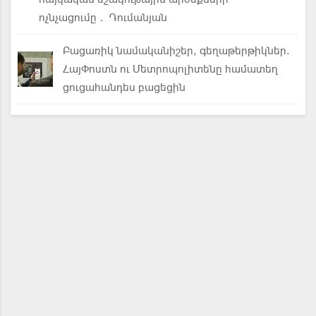
ոչնչացումը․ Դումանյան
Բացառիկ նամականիշեր, գեղաթերթիկներ.
ՀայՓոստն ու Մետրոպոլիտենը համատեղ
ցուցահանդես բացեցին