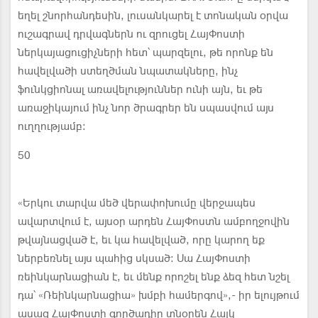
եղել շնորհանդեսին, լուսանկարել է տոնական օրվա
ուշագրավ դրվագներն ու զրուցել ՀայՓոստի
ներկայացուցիչների հետ՝ պարզելու, թե որոնք են
հավելվածի ստեղծման նպատակները, ինչ
ֆունկցիոնալ առավելություններ ունի այն, եւ թե
առաջիկայում ինչ նոր ծրագրեր են սպասվում այս
ուղղությամբ։
50
«Երկու տարվա մեծ վերափոխումը վերջապես
ավարտվում է, այսօր արդեն ՀայՓոստն ամբողջովին
թվայնացված է, եւ կա հավելված, որը կարող եք
ներբեռնել այս պահից սկսած։ Սա ՀայՓոստի
ռեինկարնացիան է, եւ մենք որոշել ենք ձեզ հետ նշել
դա՝ «Ռեինկարնացիա» խմբի համերգով»,- իր ելույթում
ասաց ՀայՓոստի գործադիր տնօրեն Հայկ