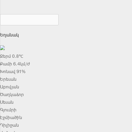
Եղանակ
Ջերմ 0.8℃
Քամի 6.4կմ/ժ
Խոնավ 91%
Երեւան
Աբովյան
Ծաղկաձոր
Սեւան
Գյումրի
Էջմիածին
Դիլիջան