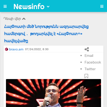
Դեպի վեր
ՀայՓոստի մեծ նորությունն ազդարարվեց
համերգով․ թողարկվել է «ՀայՓոստ+»
հավելվածը
bravo.am
07/24/2022, 8:30
Email
Facebook
Twitter