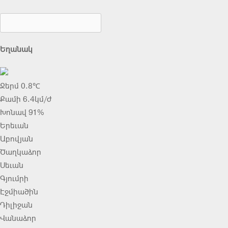
Եղանակ
Ջերմ 0.8℃
Քամի 6.4կմ/ժ
Խոնավ 91%
Երեւան
Աբովյան
Ծաղկաձոր
Սեւան
Գյումրի
Էջմիածին
Դիլիջան
Վանաձոր