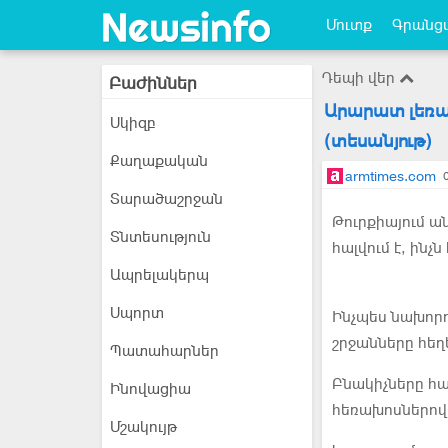
Մուտք
Գրանցվ
Դեպի վեր
Բաժիններ
Արարատ լեռան
Սկիզբ
(տեսանյութ)
Քաղաքական
armtimes.com
Տարածաշրջան
Թուրքիայում 
Տնտեսություն
հալվում է, ինչ
Ապրելակերպ
Սպորտ
Ինչպես նախորդ
շրջանները հեղե
Պատահարներ
Բնակիչները հա
Ինովացիա
հեռախոսներով.
Մշակույթ