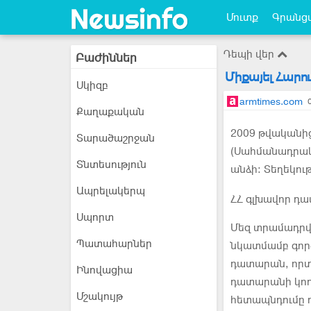
Մուտք
Գրանցվ
Դեպի վեր
Բաժիններ
Միքայել Հարո
Սկիզբ
armtimes.com
Քաղաքական
2009 թվականից
Տարածաշրջան
(Սահմանադրակ
Տնտեսություն
անձի: Տեղեկու
Ապրելակերպ
ՀՀ գլխավոր դա
Սպորտ
Մեզ տրամադրվա
Պատահարներ
նկատմամբ գոր
դատարան, որտ
Ինովացիա
դատարանի կող
Մշակույթ
հետապնդումը դ