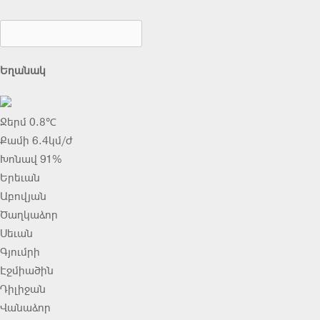
Եղանակ
Ջերմ 0.8℃
Քամի 6.4կմ/ժ
Խոնավ 91%
Երեւան
Աբովյան
Ծաղկաձոր
Սեւան
Գյումրի
Էջմիածին
Դիլիջան
Վանաձոր