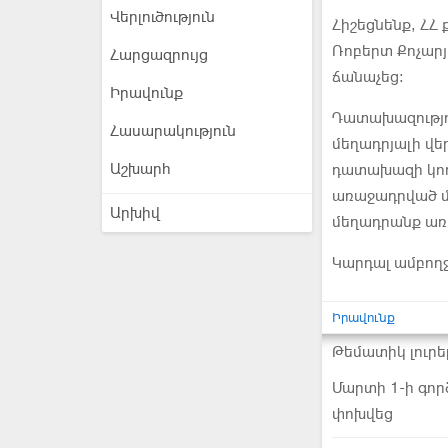
Վերլուծություն
Հիշեցնենք, ՀՀ
Ռոբերտ Քոչարյ
Հարցազրույց
ճանաչեց:
Իրավունք
Դատախազությու
Հասարակություն
մեղադրյալի վ
Աշխարհ
դատախազի կողմ
առաջադրված մե
Արխիվ
մեղադրանք առա
Կարդալ ամբող
Իրավունք
Թեմատիկ լուրե
Մարտի 1-ի գոր
փոխվեց