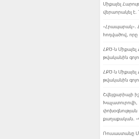
Միքայել Հարու
վերաորակել է. 
«Հրապարակ». Հ
հոդվածով, որը 
ՀՔԾ-ն Միքայել 
թվականին գոյու
ՀՔԾ-ն Միքայել 
թվականին գոյու
Շվեյցարիայի ի
Խաչատուրովի, 
փոխօգնության 
քաղաքական. «
Ռուսաստանը Մի