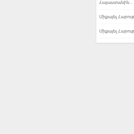
Հայաստանին․
Միքայել Հարու
Միքայել Հարու