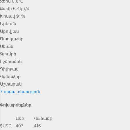
Ջերմ 0.8℃
Քամի 6.4կմ/ժ
Խոնավ 91%
Երեւան
Աբովյան
Ծաղկաձոր
Սեւան
Գյումրի
Էջմիածին
Դիլիջան
Վանաձոր
Աշտարակ
7 օրվա տեսություն
Փոխարժեքներ
Առք
Վաճառք
USD
407
416