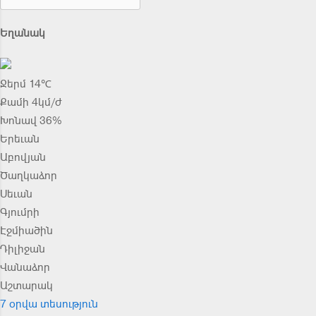
Եղանակ
Ջերմ 14℃
Քամի 4կմ/ժ
Խոնավ 36%
Երեւան
Աբովյան
Ծաղկաձոր
Սեւան
Գյումրի
Էջմիածին
Դիլիջան
Վանաձոր
Աշտարակ
7 օրվա տեսություն