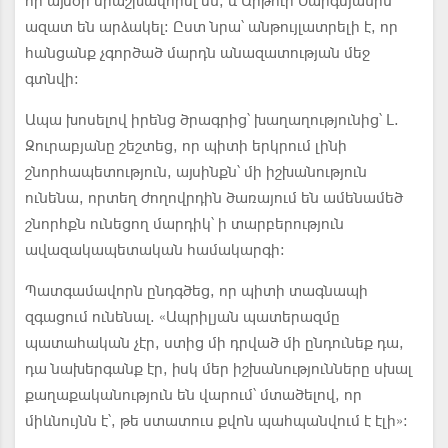
որ այսօր երաշխավորել են, և Արթուր Սարգսյանին
ազատ են արձակել: Ըստ նրա՝ անթույլատրելի է, որ
հանցանք չգործած մարդն անազատության մեջ
գտնվի:
Ապա խոսելով իրենց ծրագրից՝ խաղաղությունից՝ Լ.
Զուրաբյանը շեշտեց, որ պիտի երկրում լինի
շնորհապետություն, այսինքն՝ մի իշխանություն
ունենա, որտեղ ժողովրդին ծառայում են ամենամեծ
շնորհքն ունեցող մարդիկ՝ ի տարբերություն
ավազակապետական համակարգի:
Պատգամավորն ընդգծեց, որ պիտի տագնապի
զգացում ունենալ. «Ապրիլյան պատերազմը
պատահական չէր, ստից մի դրված մի ընդունեք դա,
դա նախերգանք էր, իսկ մեր իշխանությունները սխալ
քաղաքականություն են վարում՝ մտածելով, որ
միևնույնն է՝, թե ստատուս քվոն պահպանվում է էլի»: