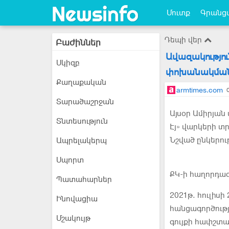
Մուտք
Գրանցվ
Դեպի վեր
Բաժիններ
Ավազակությո
Սկիզբ
փոխանակման 
Քաղաքական
armtimes.com
Տարածաշրջան
Այսօր Ամիրյան
Տնտեսություն
Էյ» վարկերի 
Նշված ընկերու
Ապրելակերպ
Սպորտ
ՔԿ-ի հաղորդագ
Պատահարներ
2021թ. հուլիսի
Ինովացիա
հանցագործությ
Մշակույթ
գույքի հափշտա