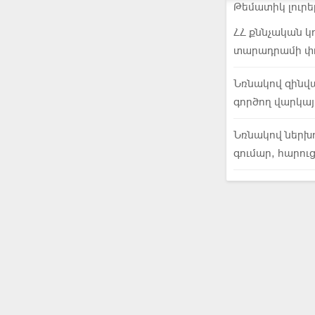
Թեմատիկ լուրե
ՀՀ քննչական կ
տարադրամի փո
Նռնակով զինվա
գործող վարկայ
Նռնակով ներխու
գումար, հարու