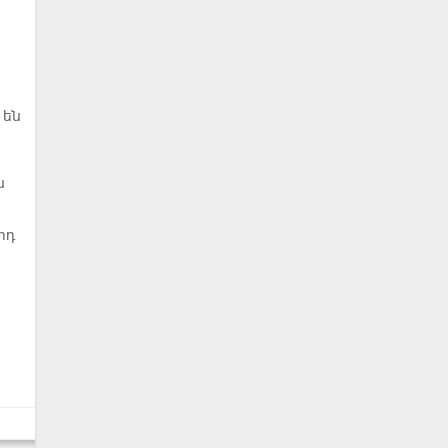
 են
ն
րդ