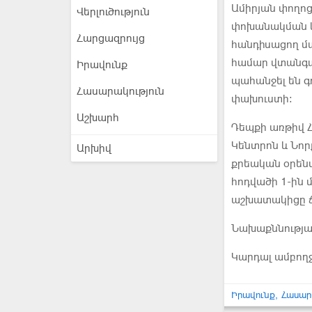
Ամիրյան փողոց
Վերլուծություն
փոխանակման կ
Հարցազրույց
հանդիսացող մ
համար վտանգա
Իրավունք
պահանջել են գ
Հասարակություն
փախուստի:
Աշխարհ
Դեպքի առթիվ Հ
Կենտրոն և Նոր
Արխիվ
քրեական օրենսգ
հոդվածի 1-ին մ
աշխատակիցը ճա
Նախաքննության
Կարդալ ամբող
Իրավունք
Հասար