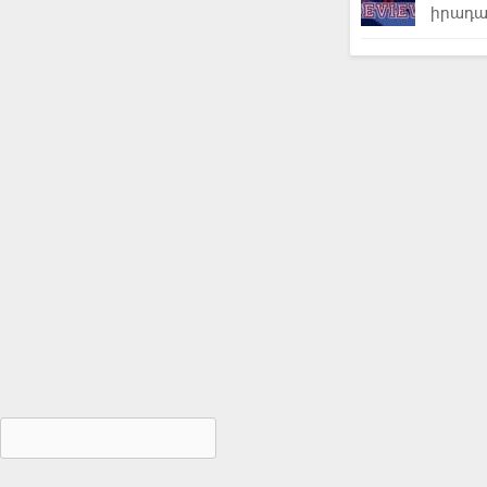
իրադա