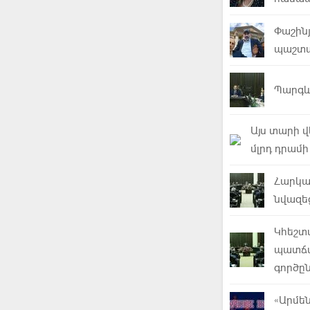
Փաշինյ
պաշտպ
Պարգև
Այս տարի 
մլրդ դրամ
Հարկա
նվազե
Կհեշտ
պատճա
գործը
«Արմե