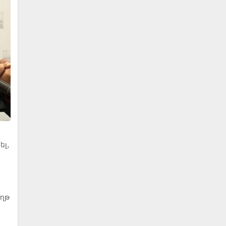
ել,
ւղթ