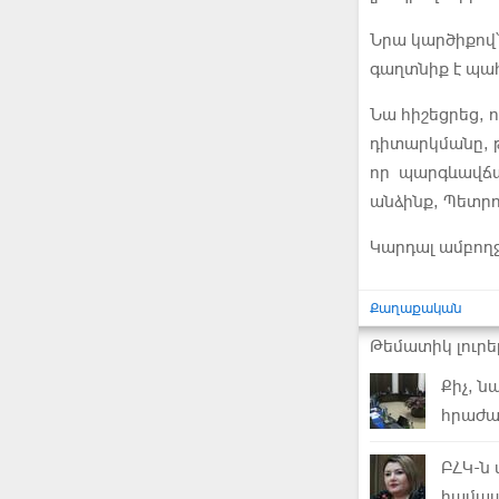
Նրա կարծիքով՝ 
գաղտնիք է պահ
Նա հիշեցրեց, 
դիտարկմանը, 
որ պարգևավճա
անձինք, Պետրո
Կարդալ ամբող
Քաղաքական
Թեմատիկ լուրե
Քիչ, 
հրաժար
ԲՀԿ-ն
համապ