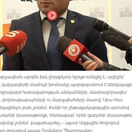
արչապետն արդեն իսկ ընդգրկուն ելույթ ունեցել է, ավելին՝
լ վարչապետի մամուլի խոսնակը պարզաբանում է ներկայացր
անդրադարձ Կառավարության անդամների, մասնավորապես՝
 փոխնախարարների ու մարզպետների մասով։ Սրա հետ
ելացնելու բան չունեմ։ Քանի որ ընթացակարգային առումով
 գաղտնի փաստաթուղթ, հետևաբար՝ որևէ գաղտնի փաստաթո
վունք չունեմ բացահայտել»,- այսօր Ազգային ժողովում
ետ զրույցում ասաց Ռոմանոս Պետրոսյանը: