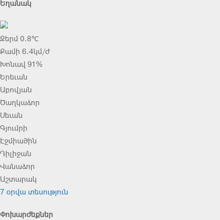
Եղանակ
Ջերմ 0.8℃
Քամի 6.4կմ/ժ
Խոնավ 91%
Երեւան
Աբովյան
Ծաղկաձոր
Սեւան
Գյումրի
Էջմիածին
Դիլիջան
Վանաձոր
Աշտարակ
7 օրվա տեսություն
Փոխարժեքներ