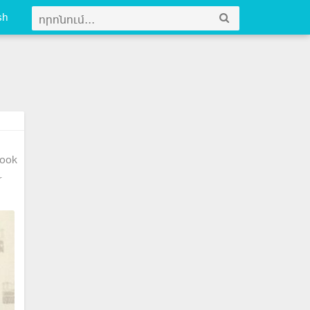
sh
ook
r