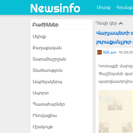
Մուտք
Գրանցվ
Դեպի վեր
Բաժիններ
Վարչապետի 
Սկիզբ
յուրաքանչյու
Քաղաքական
168.am
10/29/20
Տարածաշրջան
Կոտայքի մարզ
Տնտեսություն
Փաշինյանի գաղ
պարգևատրվում
Ապրելակերպ
Սպորտ
Պատահարներ
Ինովացիա
Մշակույթ