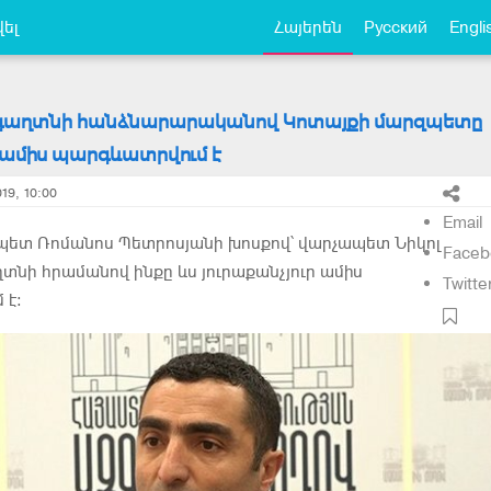
ել
Հայերեն
Русский
Engli
գաղտնի հանձնարարականով Կոտայքի մարզպետը
ր ամիս պարգևատրվում է
19, 10:00
Email
պետ Ռոմանոս Պետրոսյանի խոսքով՝ վարչապետ Նիկոլ
Faceb
տնի հրամանով ինքը ևս յուրաքանչյուր ամիս
Twitte
 է։