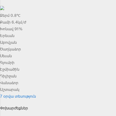
Ջերմ 0.8℃
Քամի 6.4կմ/ժ
Խոնավ 91%
Երեւան
Աբովյան
Ծաղկաձոր
Սեւան
Գյումրի
Էջմիածին
Դիլիջան
Վանաձոր
Աշտարակ
7 օրվա տեսություն
Փոխարժեքներ