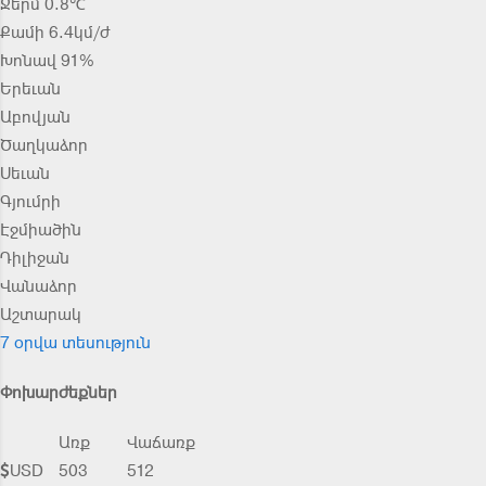
Ջերմ 0.8℃
Քամի 6.4կմ/ժ
Խոնավ 91%
Երեւան
Աբովյան
Ծաղկաձոր
Սեւան
Գյումրի
Էջմիածին
Դիլիջան
Վանաձոր
Աշտարակ
7 օրվա տեսություն
Փոխարժեքներ
Առք
Վաճառք
USD
503
512