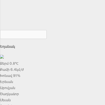
Եղանակ
Ջերմ 0.8℃
Քամի 6.4կմ/ժ
Խոնավ 91%
Երեւան
Աբովյան
Ծաղկաձոր
Սեւան