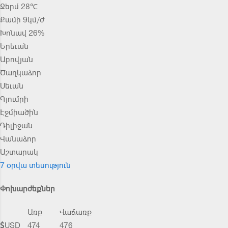
Ջերմ 28℃
Քամի 9կմ/ժ
Խոնավ 26%
Երեւան
Աբովյան
Ծաղկաձոր
Սեւան
Գյումրի
Էջմիածին
Դիլիջան
Վանաձոր
Աշտարակ
7 օրվա տեսություն
Փոխարժեքներ
Առք
Վաճառք
USD
474
476