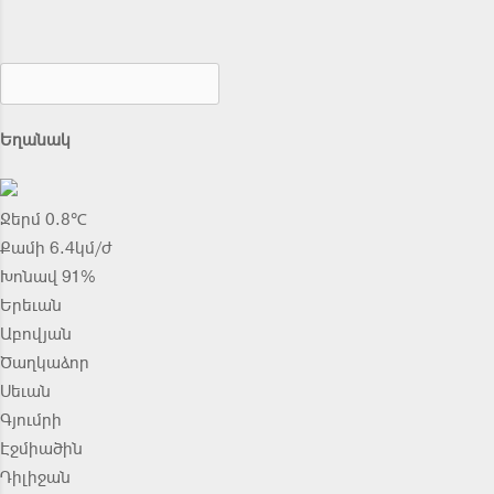
Եղանակ
Ջերմ 0.8℃
Քամի 6.4կմ/ժ
Խոնավ 91%
Երեւան
Աբովյան
Ծաղկաձոր
Սեւան
Գյումրի
Էջմիածին
Դիլիջան