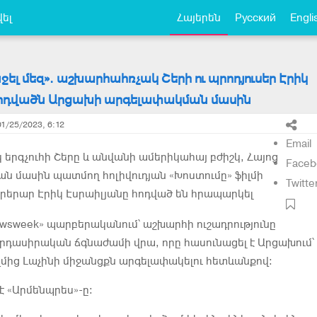
ել
Հայերեն
Русский
Engli
ջել մեզ». աշխարհահռչակ Շերի ու պրոդյուսեր Էրիկ
հոդվածն Արցախի արգելափակման մասին
01/25/2023, 6:12
Email
երգչուհի Շերը և անվանի ամերիկահայ բժիշկ, Հայոց
Faceb
ն մասին պատմող հոլիվուդյան «Խոստումը» ֆիլմի
Twitte
արերար Էրիկ Էսրաիլյանը հոդված են հրապարկել
wsweek» պարբերականում՝ աշխարհի ուշադրությունը
րդասիրական ճգնաժամի վրա, որը հասունացել է Արցախում՝
մից Լաչինի միջանցքն արգելափակելու հետևանքով։
 է «Արմենպրես»-ը։