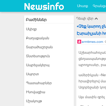
Մուտք
Գրանցվ
Դեպի վեր
Բաժիններ
«Չեք կարող ջն
Սկիզբ
Էսրաիլյանի 
Քաղաքական
armtimes.com
Տարածաշրջան
Աշխարհահռչակ 
Տնտեսություն
ցեղասպանությա
պրոդյուսեր, բ
Ապրելակերպ
Սպորտ
ամերիկյան «Ne
հրավիրելով մա
Պատահարներ
Ադրբեջանի կող
Ինովացիա
Այս մասին գրել
Մշակույթ