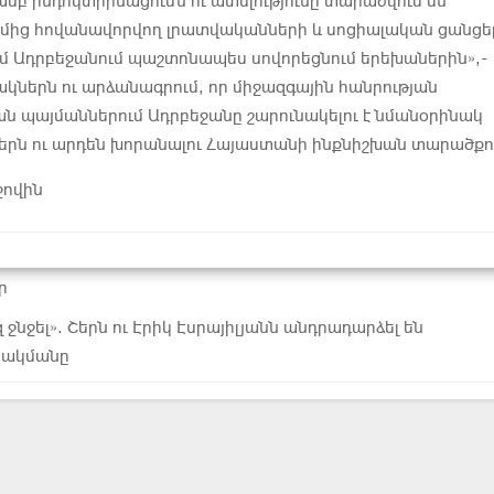
մբ ինդոկտրինացումն ու ատելությունը տարածվում են
ղմից հովանավորվող լրատվականների և սոցիալական ցանցե
մ Ադրբեջանում պաշտոնապես սովորեցնում երեխաներին»,-
նակներն ու արձանագրում, որ միջազգային հանրության
ն պայմաններում Ադրբեջանը շարունակելու է նմանօրինակ
ներն ու արդեն խորանալու Հայաստանի ինքնիշխան տարածքո
ջովին
ր
 ջնջել». Շերն ու Էրիկ Էսրայիլյանն անդրադարձել են
փակմանը