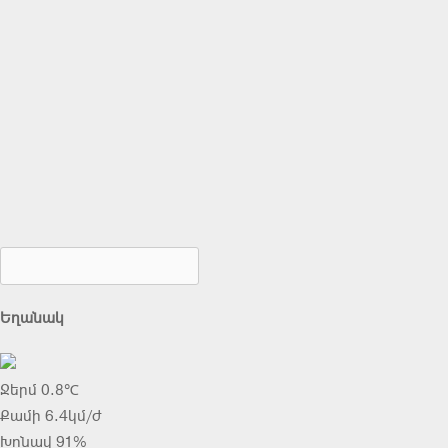
Եղանակ
Ջերմ 0.8℃
Քամի 6.4կմ/ժ
Խոնավ 91%