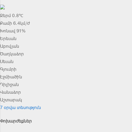
Ջերմ 0.8℃
Քամի 6.4կմ/ժ
Խոնավ 91%
Երեւան
Աբովյան
Ծաղկաձոր
Սեւան
Գյումրի
Էջմիածին
Դիլիջան
Վանաձոր
Աշտարակ
7 օրվա տեսություն
Փոխարժեքներ